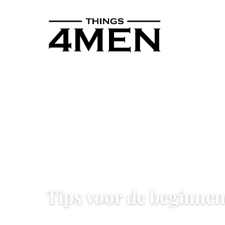
LIFESTYLE
Tips voor de beginnen
5 May 2022
·
4 min leestijd