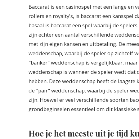
Baccarat is een casinospel met een lange en 
rollers en royalty's, is baccarat een kansspel
basaal is baccarat een spel waarbij de speler
zijn echter een aantal verschillende weddens
met zijn eigen kansen en uitbetaling. De me
weddenschap, waarbij de speler op zichzelf we
"banker" weddenschap is vergelijkbaar, maar d
weddenschap is wanneer de speler wedt dat de
hebben. Deze weddenschap heeft de laagste ka
de "pair" weddenschap, waarbij de speler wedt
zijn. Hoewel er veel verschillende soorten ba
grondbeginselen essentieel om dit klassieke s
Hoe je het meeste uit je tijd k