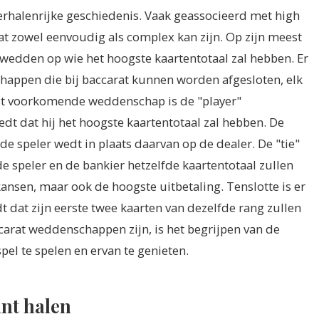
verhalenrijke geschiedenis. Vaak geassocieerd met high
 dat zowel eenvoudig als complex kan zijn. Op zijn meest
s wedden op wie het hoogste kaartentotaal zal hebben. Er
chappen die bij baccarat kunnen worden afgesloten, elk
est voorkomende weddenschap is de "player"
dt dat hij het hoogste kaartentotaal zal hebben. De
e speler wedt in plaats daarvan op de dealer. De "tie"
 speler en de bankier hetzelfde kaartentotaal zullen
nsen, maar ook de hoogste uitbetaling. Tenslotte is er
 dat zijn eerste twee kaarten van dezelfde rang zullen
ccarat weddenschappen zijn, is het begrijpen van de
pel te spelen en ervan te genieten.
unt halen