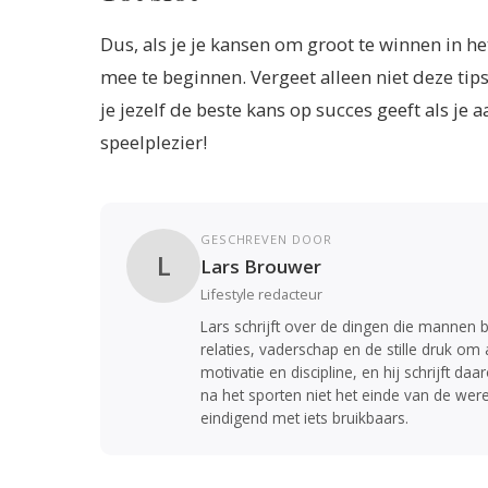
Dus, als je je kansen om groot te winnen in he
mee te beginnen. Vergeet alleen niet deze tip
je jezelf de beste kans op succes geeft als je 
speelplezier!
GESCHREVEN DOOR
L
Lars Brouwer
Lifestyle redacteur
Lars schrijft over de dingen die mannen be
relaties, vaderschap en de stille druk om 
motivatie en discipline, en hij schrijft d
na het sporten niet het einde van de wereld
eindigend met iets bruikbaars.