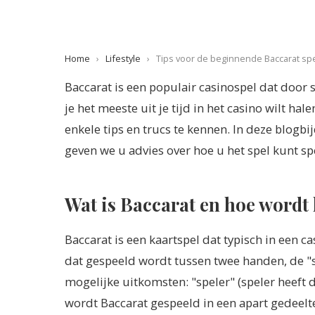
Home
›
Lifestyle
›
Tips voor de beginnende Baccarat sp
Baccarat is een populair casinospel dat door 
je het meeste uit je tijd in het casino wilt hal
enkele tips en trucs te kennen. In deze blog
geven we u advies over hoe u het spel kunt sp
Wat is Baccarat en hoe wordt
Baccarat is een kaartspel dat typisch in een c
dat gespeeld wordt tussen twee handen, de "sp
mogelijke uitkomsten: "speler" (speler heeft de
wordt Baccarat gespeeld in een apart gedeelte